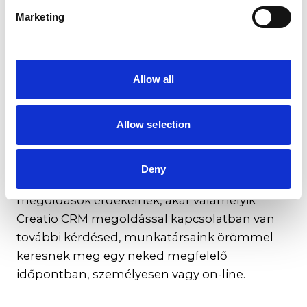
Marketing
Érdeklődőink részére
Az L&P Solutions számos szakterületen
Allow all
szerzett tapasztalatokat üzleti alkalmazások,
folyamatmenedzsment és -automatizáció
Allow selection
területén, így széles rálátással támogatjuk
vállalkozásod a Creatio platform
lehetőségeinek kiaknázásában. Akár a Creatio
Deny
Studio platformra építhető egyedi
megoldások érdekelnek, akár valamelyik
Creatio CRM megoldással kapcsolatban van
további kérdésed, munkatársaink örömmel
keresnek meg egy neked megfelelő
időpontban, személyesen vagy on-line.