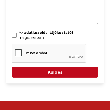
Az
adatkezelési tájékoztatót
megismertem
Küldés