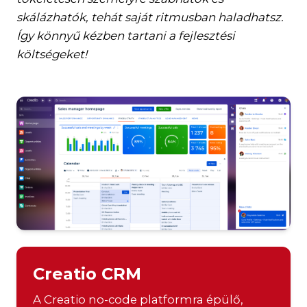
skálázhatók, tehát saját ritmusban haladhatsz.
Így könnyű kézben tartani a fejlesztési
költségeket!
Creatio CRM
A Creatio no-code platformra épülő,