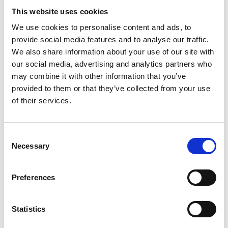
This website uses cookies
We use cookies to personalise content and ads, to
provide social media features and to analyse our traffic.
Creatio Studio
We also share information about your use of our site with
our social media, advertising and analytics partners who
Kódolás nélküli no-code fejlesztési
may combine it with other information that you’ve
platform, amely saját fejlesztésű, vagy
provided to them or that they’ve collected from your use
harmadik feles alkalmazások gyors
of their services.
bevezetésével lehetővé teszi a
tökéletesen testre szabott vállalati
automatizációt, fejlesztői ismeretek
Consent
Necessary
Selection
nélkül.
Többet szeretnék tudni
Preferences
Statistics