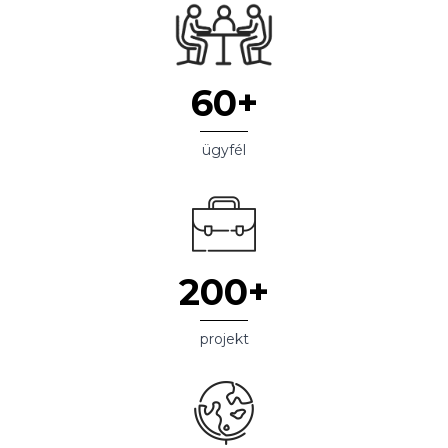
60+
ügyfél
200+
projekt